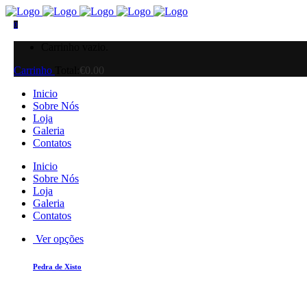
0
Carrinho vazio.
Carrinho
Total:
€
0.00
Inicio
Sobre Nós
Loja
Galeria
Contatos
Inicio
Sobre Nós
Loja
Galeria
Contatos
Ver opções
Pedra de Xisto