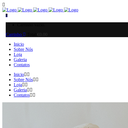
0
Carrinho vazio.
Carrinho
Total:
€
0.00
Inicio
Sobre Nós
Loja
Galeria
Contatos
Inicio
Sobre Nós
Loja
Galeria
Contatos