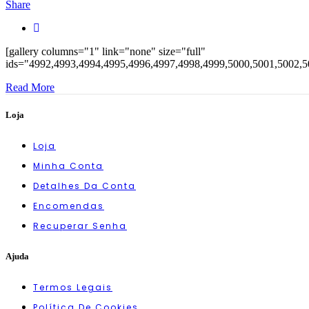
Share
[gallery columns="1" link="none" size="full"
ids="4992,4993,4994,4995,4996,4997,4998,4999,5000,5001,5002,5
Read More
Loja
Loja
Minha Conta
Detalhes Da Conta
Encomendas
Recuperar Senha
Ajuda
Termos Legais
Política De Cookies