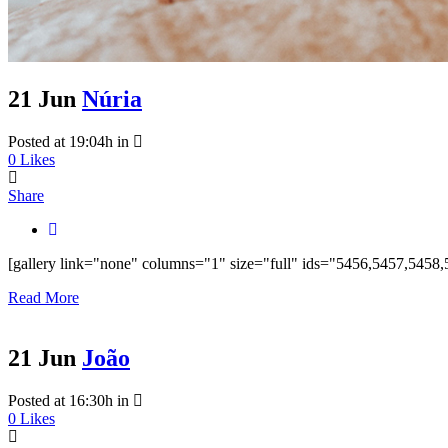
21 Jun
Núria
Posted at 19:04h
in
0
Likes
Share
[gallery link="none" columns="1" size="full" ids="5456,5457,545
Read More
21 Jun
João
Posted at 16:30h
in
0
Likes