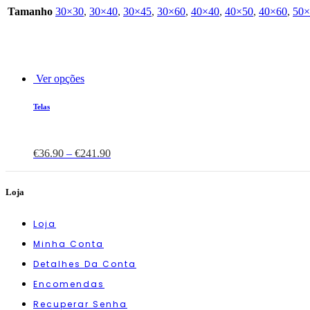
Tamanho
30×30
,
30×40
,
30×45
,
30×60
,
40×40
,
40×50
,
40×60
,
50×
Ver opções
Telas
€
36.90
–
€
241.90
Loja
Loja
Minha Conta
Detalhes Da Conta
Encomendas
Recuperar Senha