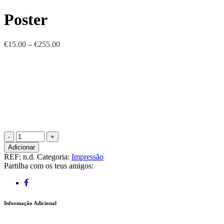
Poster
€
15.00
–
€
255.00
Adicionar
REF:
n.d.
Categoria:
Impressão
Partilha com os teus amigos:
Informação Adicional