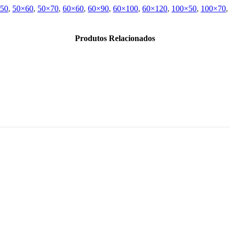
50
,
50×60
,
50×70
,
60×60
,
60×90
,
60×100
,
60×120
,
100×50
,
100×70
,
Produtos Relacionados