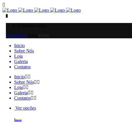
0
Carrinho vazio.
Carrinho
Total:
€
0.00
Inicio
Sobre Nós
Loja
Galeria
Contatos
Inicio
Sobre Nós
Loja
Galeria
Contatos
Ver opções
Íman