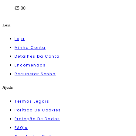
€
5.00
Loja
Loja
Minha Conta
Detalhes Da Conta
Encomendas
Recuperar Senha
Ajuda
Termos Legais
Política De Cookies
Proteção De Dados
FAQ’s